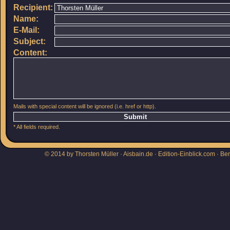
Recipient:
Name:
E-Mail:
Subject:
Content:
Mails with special content will be ignored (i.e. href or http).
* All fields required.
© 2014 by Thorsten Müller · Aisbain.de · Edition-Einblick.com ·
Be