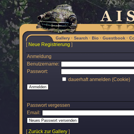
Gallery
·
Search
·
Bio
·
Guestbook
·
Co
[
Neue Registrierung
]
Anmeldung
Benutzername:
Passwort:
dauerhaft anmelden (Cookie)
Passwort vergessen
Email:
[
Zurück zur Gallery
]