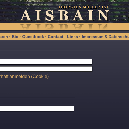
arch
·
Bio
·
Guestbook
·
Contact
·
Links
·
Impressum & Datenschu
haft anmelden (Cookie)