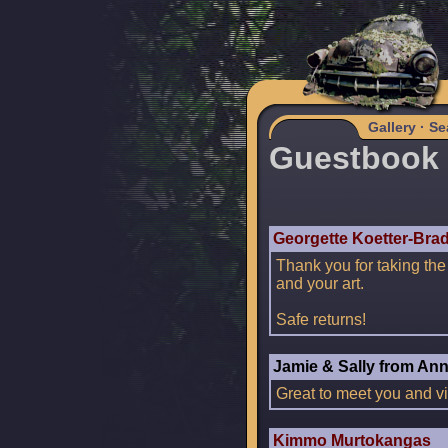
Gallery
·
Se
Guestbook
Georgette Koetter-Bra
Thank you for taking th
and your art.
Safe returns!
Jamie & Sally from An
Great to meet you and vi
Kimmo Murtokangas