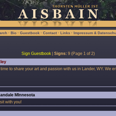
arch
·
Bio
·
Guestbook
·
Contact
·
Links
·
Impressum & Datenschu
Sign Guestbook
|
Signs:
9 (Page 1 of 2)
dley
e time to share your art and passion with us in Lander, WY. We
nandale MInnesota
sit with you!