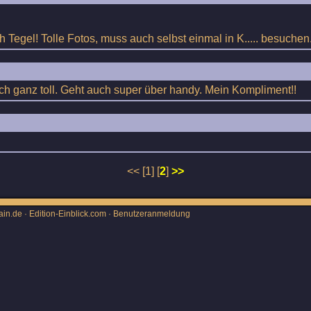
 Tegel! Tolle Fotos, muss auch selbst einmal in K..... besuchen
h ganz toll. Geht auch super über handy. Mein Kompliment!!
<< [1] [
2
]
>>
ain.de · Edition-Einblick.com ·
Benutzeranmeldung