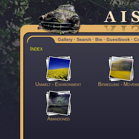
Gallery
·
Search
·
Bio
·
Guestbook
·
Co
Index
Umwelt - Environment
Bewegung - Movem
Abandoned