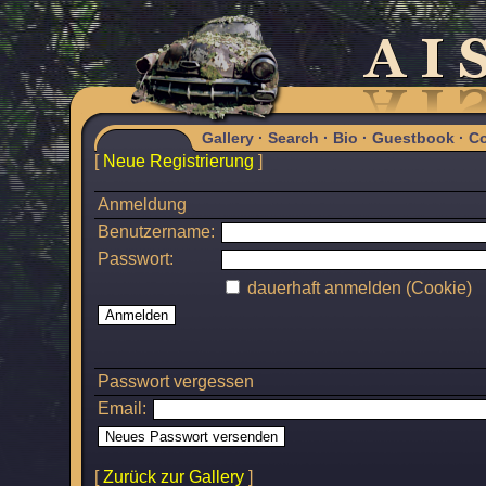
Gallery
·
Search
·
Bio
·
Guestbook
·
Co
[
Neue Registrierung
]
Anmeldung
Benutzername:
Passwort:
dauerhaft anmelden (Cookie)
Passwort vergessen
Email:
[
Zurück zur Gallery
]