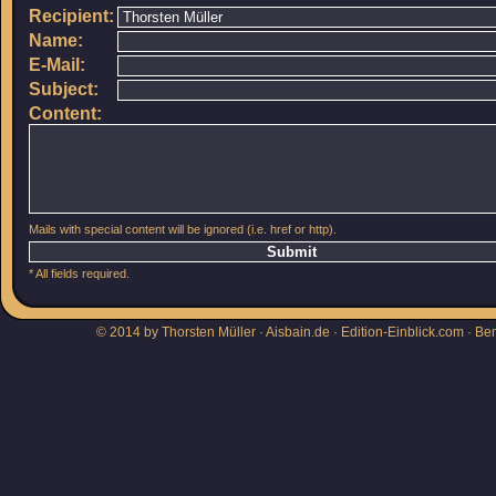
Recipient:
Name:
E-Mail:
Subject:
Content:
Mails with special content will be ignored (i.e. href or http).
* All fields required.
© 2014 by Thorsten Müller · Aisbain.de · Edition-Einblick.com ·
Be