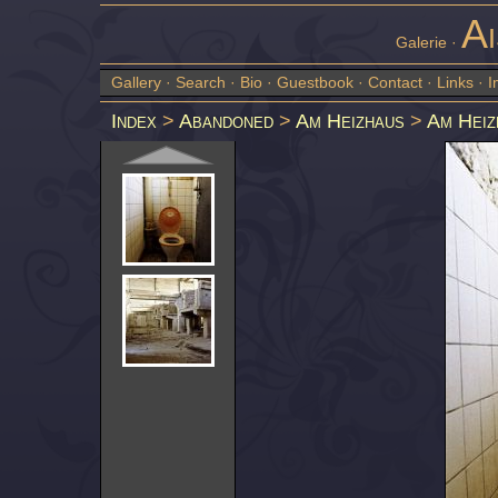
Ai
Galerie ·
Gallery
·
Search
·
Bio
·
Guestbook
·
Contact
·
Links
·
I
Index
>
Abandoned
>
Am Heizhaus
>
Am Heiz