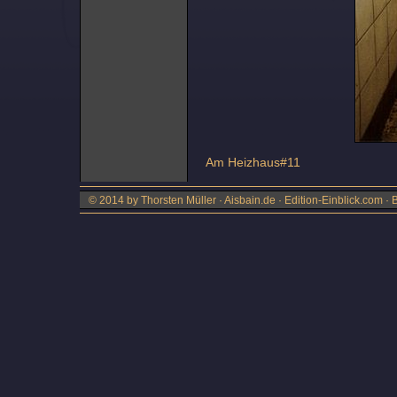
Am Heizhaus#11
© 2014 by Thorsten Müller · Aisbain.de · Edition-Einblick.com ·