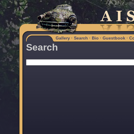
Gallery
·
Search
·
Bio
·
Guestbook
·
Co
Search