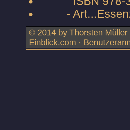
ISBN 978-3-7
- Art...Essen
© 2014 by Thorsten Müller ·
Einblick.com ·
Benutzeran