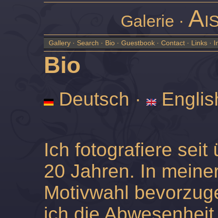
Ai
Galerie ·
Gallery
·
Search
·
Bio
·
Guestbook
·
Contact
·
Links
·
I
Bio
Deutsch
·
Englis
Ich fotografiere seit
20 Jahren. In meine
Motivwahl bevorzug
ich die Abwesenheit