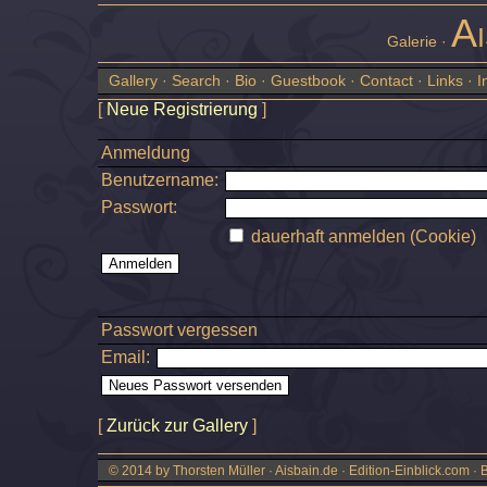
Ai
Galerie ·
Gallery
·
Search
·
Bio
·
Guestbook
·
Contact
·
Links
·
I
[
Neue Registrierung
]
Anmeldung
Benutzername:
Passwort:
dauerhaft anmelden (Cookie)
Passwort vergessen
Email:
[
Zurück zur Gallery
]
© 2014 by Thorsten Müller · Aisbain.de · Edition-Einblick.com ·