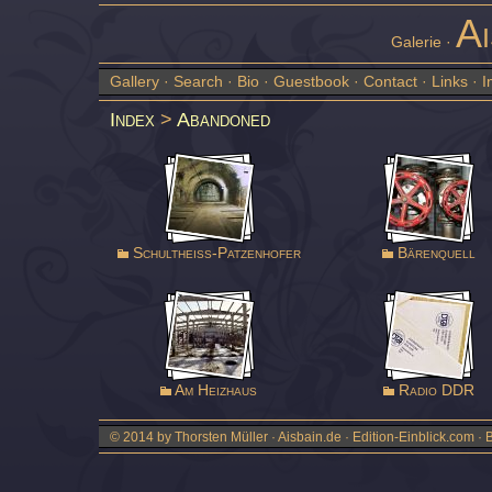
Ai
Galerie ·
Gallery
·
Search
·
Bio
·
Guestbook
·
Contact
·
Links
·
I
Index
>
Abandoned
Schultheiss-Patzenhofer
Bärenquell
Am Heizhaus
Radio DDR
© 2014 by Thorsten Müller · Aisbain.de · Edition-Einblick.com ·