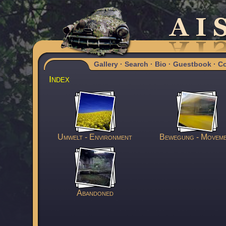
Gallery
·
Search
·
Bio
·
Guestbook
·
Co
Index
Umwelt - Environment
Bewegung - Movem
Abandoned