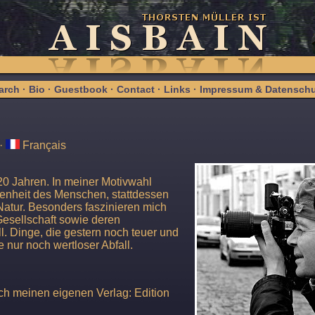
arch
·
Bio
·
Guestbook
·
Contact
·
Links
·
Impressum & Datenschu
·
Français
r 20 Jahren. In meiner Motivwahl
enheit des Menschen, stattdessen
Natur. Besonders faszinieren mich
Gesellschaft sowie deren
l. Dinge, die gestern noch teuer und
e nur noch wertloser Abfall.
ch meinen eigenen Verlag: Edition