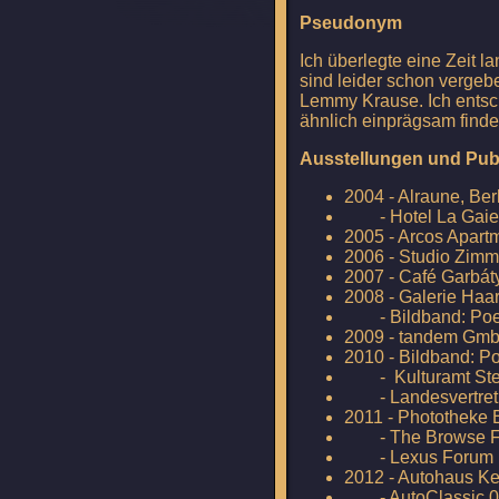
Pseudonym
Ich überlegte eine Zeit 
sind leider schon verge
Lemmy Krause. Ich entschi
ähnlich einprägsam find
Ausstellungen und Publ
2004 - Alraune, Ber
- Hotel La Gaieté
2005 - Arcos Apart
2006 - Studio Zimm
2007 - Café Garbát
2008 - Galerie Haa
- Bildband: Poel 
2009 - tandem G
2010 - Bildband: Po
-
Kulturamt Ste
-
Landesvertre
2011 - Phototheke B
- The Browse Fot
- Lexus Forum 
2012 - Autohaus K
- AutoClassic 0