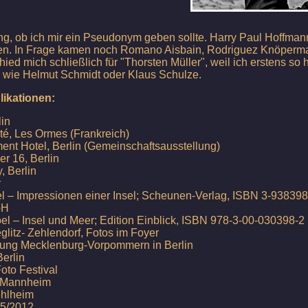
lang, ob ich mir ein Pseudonym geben sollte. Harry Paul Hoffm
ben. In Frage kamen noch Romano Aisbain, Rodriguez Knöperma
ed mich schließlich für "Thorsten Müller", weil ich erstens so
e wie Helmut Schmidt oder Klaus Schulze.
ikationen:
lin
, Les Ormes (Frankreich)
ment Hotel, Berlin (Gemeinschaftsausstellung)
er 16, Berlin
y, Berlin
r
– Impressionen einer Insel; Scheunen-Verlag, ISBN 3-93839
mbH
el – Insel und Meer; Edition Einblick, ISBN 978-3-00-030398-2
glitz- Zehlendorf, Fotos im Foyer
tung Mecklenburg-Vorpommern in Berlin
erlin
o Festival
Mannheim
ehlheim
5/2012