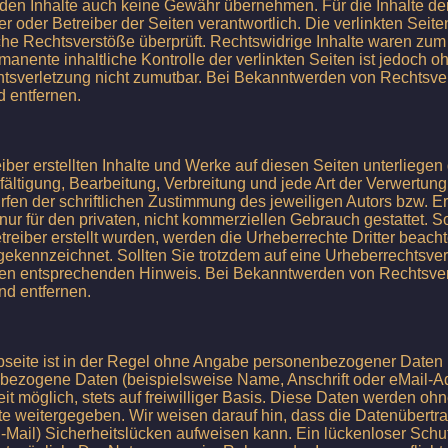
den Inhalte auch keine Gewähr übernehmen. Für die Inhalte der 
ter oder Betreiber der Seiten verantwortlich. Die verlinkten Sei
che Rechtsverstöße überprüft. Rechtswidrige Inhalte waren zum
manente inhaltliche Kontrolle der verlinkten Seiten ist jedoch o
htsverletzung nicht zumutbar. Bei Bekanntwerden von Rechtsve
 entfernen.
eiber erstellten Inhalte und Werke auf diesen Seiten unterliege
lfältigung, Bearbeitung, Verbreitung und jede Art der Verwertu
fen der schriftlichen Zustimmung des jeweiligen Autors bzw. E
nur für den privaten, nicht kommerziellen Gebrauch gestattet. So
treiber erstellt wurden, werden die Urheberrechte Dritter beac
he gekennzeichnet. Sollten Sie trotzdem auf eine Urheberrechtsv
inen entsprechenden Hinweis. Bei Bekanntwerden von Rechtsve
nd entfernen.
seite ist in der Regel ohne Angabe personenbezogener Daten 
bezogene Daten (beispielsweise Name, Anschrift oder eMail-A
eit möglich, stets auf freiwilliger Basis. Diese Daten werden oh
te weitergegeben. Wir weisen darauf hin, dass die Datenübertrag
Mail) Sicherheitslücken aufweisen kann. Ein lückenloser Schu