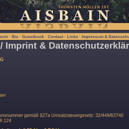
arch
·
Bio
·
Guestbook
·
Contact
·
Links
·
Impressum & Datenschu
/ Imprint & Datenschutzerklä
MG
ten
ationsnummer gemäß §27a Umsatzsteuergesetz: 32/449/63740
39 124