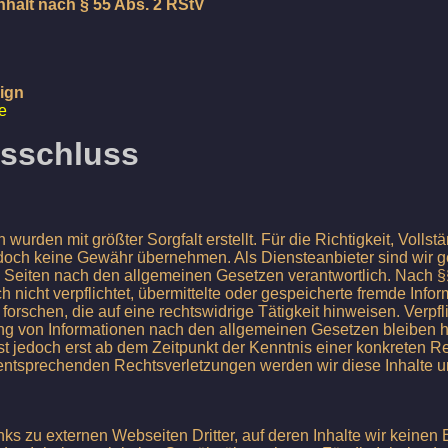
Inhalt nach § 55 Abs. 2 RStV
ign
e
sschluss
 wurden mit größter Sorgfalt erstellt. Für die Richtigkeit, Vollstä
edoch keine Gewähr übernehmen. Als Diensteanbieter sind wir 
n Seiten nach den allgemeinen Gesetzen verantwortlich. Nach §
h nicht verpflichtet, übermittelte oder gespeicherte fremde In
orschen, die auf eine rechtswidrige Tätigkeit hinweisen. Verpf
ng von Informationen nach den allgemeinen Gesetzen bleiben h
st jedoch erst ab dem Zeitpunkt der Kenntnis einer konkreten R
ntsprechenden Rechtsverletzungen werden wir diese Inhalte 
nks zu externen Webseiten Dritter, auf deren Inhalte wir keinen