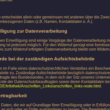
le entscheidet allein oder gemeinsam mit anderen über die Zwec
enbezogenen Daten (z.B. Namen, Kontaktdaten o. Ä.).
illigung zur Datenverarbeitung
hen Einwilligung sind einige Vorgänge der Datenverarbeitung mö
gung ist jederzeit möglich. Für den Widerruf genügt eine formlose
is zum Widerruf erfolgten Datenverarbeitung bleibt vom Widerru
de bei der zuständigen Aufsichtsbehörde
nen im Falle eines datenschutzrechtlichen Verstoßes ein Beschwe
örde zu. Zuständige Aufsichtsbehörde bezüglich datenschutzrec
ragte des Bundeslandes, in dem sich der Sitz unseres Unterne
 Liste der Datenschutzbeauftragten sowie deren Kontaktdaten ber
/DE/Infothek/Anschriften_Links/anschriften_links-node.html
.
rtragbarkeit
 Daten, die wir auf Grundlage Ihrer Einwilligung oder in Erfüllu
, an sich oder an Dritte aushändigen zu lassen. Die Bereitstellun