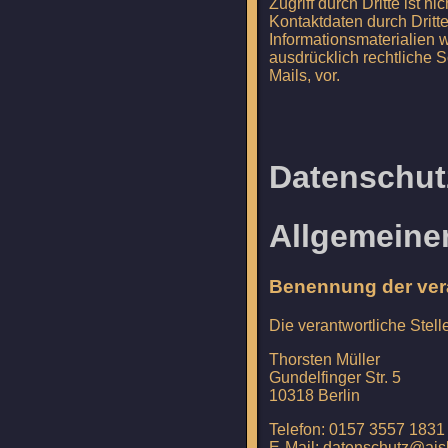
Zugriff durch Dritte ist 
Kontaktdaten durch Dritt
Informationsmaterialien w
ausdrücklich rechtliche 
Mails, vor.
Datenschut
Allgemeiner
Benennung der vera
Die verantwortliche Stell
Thorsten Müller
Gundelfinger Str. 5
10318
Berlin
Telefon: 0157 3557 1831
E-Mail: datenschutz@ais