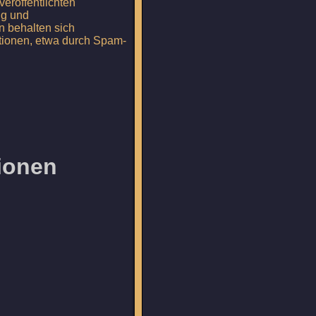
veröffentlichten
ng und
n behalten sich
ationen, etwa durch Spam-
tionen