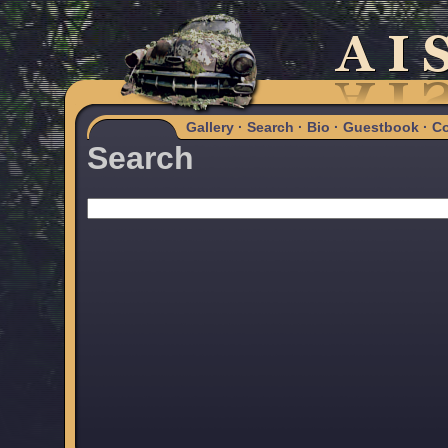
Gallery
·
Search
·
Bio
·
Guestbook
·
Co
Search