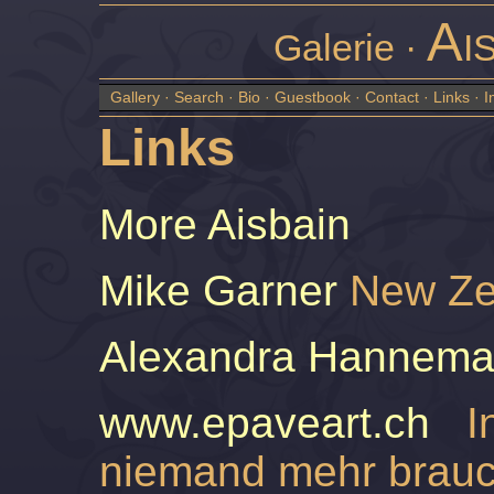
Ai
Galerie ·
Gallery
·
Search
·
Bio
·
Guestbook
·
Contact
·
Links
·
I
Links
More Aisbain
Mike Garner
New Ze
Alexandra Hannem
www.epaveart.ch
Int
niemand mehr brauc