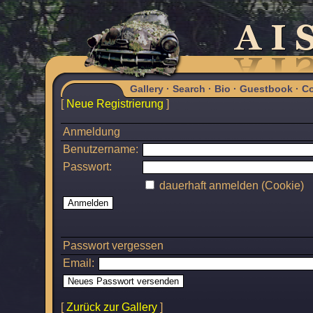
Gallery
·
Search
·
Bio
·
Guestbook
·
Co
[
Neue Registrierung
]
Anmeldung
Benutzername:
Passwort:
dauerhaft anmelden (Cookie)
Passwort vergessen
Email:
[
Zurück zur Gallery
]