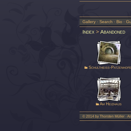
Gallery
·
Search
·
Bio
·
Gu
Index
>
Abandoned
Schultheiss-Patzenhof
Am Heizhaus
© 2014 by Thorsten Müller · Ai