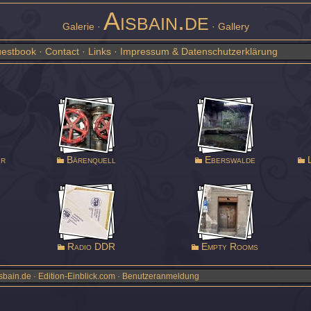
Aisbain.de
Galerie ·
· Gallery
estbook
·
Contact
·
Links
·
Impressum & Datenschutzerklärung
er
Bärenquell
Eberswalde
L
Radio DDR
Empty Rooms
sbain.de · Edition-Einblick.com ·
Benutzeranmeldung