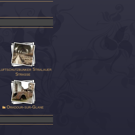
uftschutzbunker Stralauer
Straße
Oradour-sur-Glane