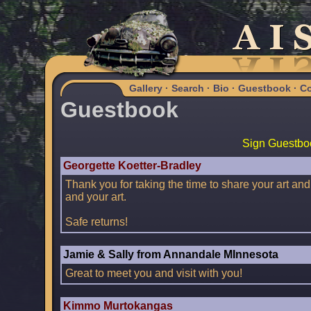
Gallery
·
Search
·
Bio
·
Guestbook
·
Co
Guestbook
Sign Guestbo
Georgette Koetter-Bradley
Thank you for taking the time to share your art 
and your art.
Safe returns!
Jamie & Sally from Annandale MInnesota
Great to meet you and visit with you!
Kimmo Murtokangas