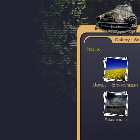
Gallery
·
Se
Index
Umwelt - Environment
Abandoned