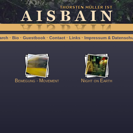
arch
·
Bio
·
Guestbook
·
Contact
·
Links
·
Impressum & Datenschu
Bewegung - Movement
Night on Earth