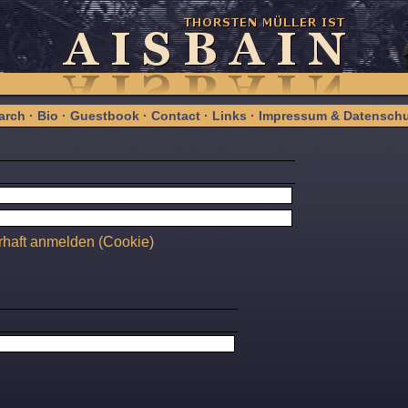
arch
·
Bio
·
Guestbook
·
Contact
·
Links
·
Impressum & Datenschu
haft anmelden (Cookie)