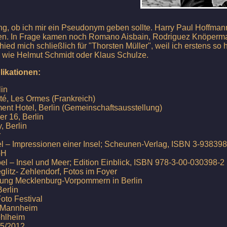
lang, ob ich mir ein Pseudonym geben sollte. Harry Paul Hoffm
ben. In Frage kamen noch Romano Aisbain, Rodriguez Knöperma
ed mich schließlich für "Thorsten Müller", weil ich erstens so
e wie Helmut Schmidt oder Klaus Schulze.
ikationen:
lin
, Les Ormes (Frankreich)
ment Hotel, Berlin (Gemeinschaftsausstellung)
er 16, Berlin
y, Berlin
r
– Impressionen einer Insel; Scheunen-Verlag, ISBN 3-93839
mbH
el – Insel und Meer; Edition Einblick, ISBN 978-3-00-030398-2
glitz- Zehlendorf, Fotos im Foyer
tung Mecklenburg-Vorpommern in Berlin
erlin
o Festival
Mannheim
ehlheim
5/2012