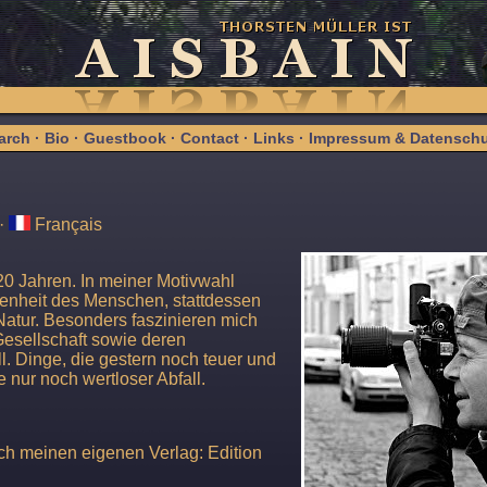
arch
·
Bio
·
Guestbook
·
Contact
·
Links
·
Impressum & Datenschu
·
Français
r 20 Jahren. In meiner Motivwahl
enheit des Menschen, stattdessen
Natur. Besonders faszinieren mich
Gesellschaft sowie deren
l. Dinge, die gestern noch teuer und
e nur noch wertloser Abfall.
ch meinen eigenen Verlag: Edition