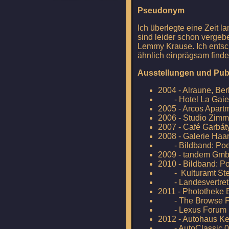
Pseudonym
Ich überlegte eine Zeit 
sind leider schon verge
Lemmy Krause. Ich entschi
ähnlich einprägsam find
Ausstellungen und Publ
2004 - Alraune, Ber
- Hotel La Gaieté
2005 - Arcos Apart
2006 - Studio Zimm
2007 - Café Garbát
2008 - Galerie Haa
- Bildband: Poel 
2009 - tandem G
2010 - Bildband: Po
-
Kulturamt Ste
-
Landesvertre
2011 - Phototheke B
- The Browse Fot
- Lexus Forum 
2012 - Autohaus K
- AutoClassic 0