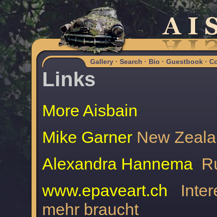
Gallery
·
Search
·
Bio
·
Guestbook
·
Co
Links
More Aisbain
Mike Garner
New Zeala
Alexandra Hannema
Ru
www.epaveart.ch
Intere
mehr braucht