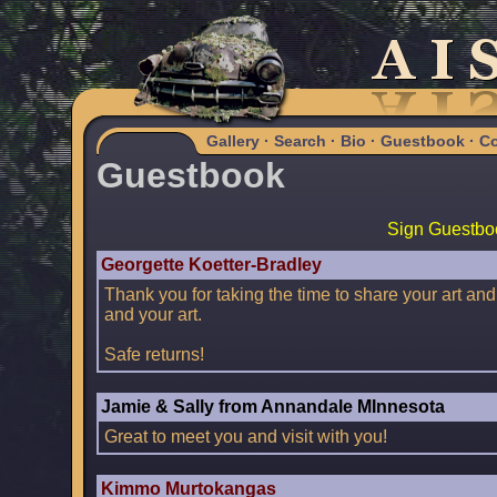
Gallery
·
Search
·
Bio
·
Guestbook
·
Co
Guestbook
Sign Guestbo
Georgette Koetter-Bradley
Thank you for taking the time to share your art 
and your art.
Safe returns!
Jamie & Sally from Annandale MInnesota
Great to meet you and visit with you!
Kimmo Murtokangas