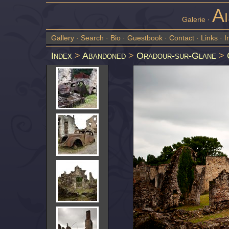
Ai
Galerie ·
Gallery
·
Search
·
Bio
·
Guestbook
·
Contact
·
Links
·
I
Index
>
Abandoned
>
Oradour-sur-Glane
>