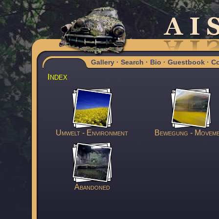
Gallery
·
Search
·
Bio
·
Guestbook
·
Co
Index
Umwelt - Environment
Bewegung - Movem
Abandoned