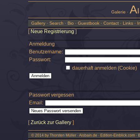
Ai
Galerie ·
Gallery
·
Search
·
Bio
·
Guestbook
·
Contact
·
Links
·
I
[
Neue Registrierung
]
Anmeldung
Benutzername:
Passwort:
dauerhaft anmelden (Cookie)
Passwort vergessen
Email:
[
Zurück zur Gallery
]
© 2014 by Thorsten Müller · Aisbain.de · Edition-Einblick.com ·