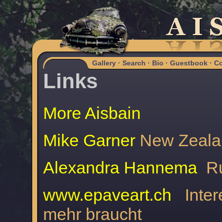
Gallery
·
Search
·
Bio
·
Guestbook
·
Co
Links
More Aisbain
Mike Garner
New Zeala
Alexandra Hannema
Ru
www.epaveart.ch
Intere
mehr braucht