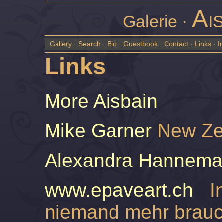
Ai
Galerie ·
Gallery
·
Search
·
Bio
·
Guestbook
·
Contact
·
Links
·
I
Links
More Aisbain
Mike Garner
New Ze
Alexandra Hannem
www.epaveart.ch
Int
niemand mehr brauc