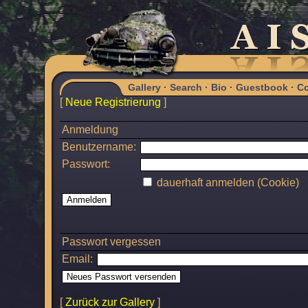
Gallery
·
Search
·
Bio
·
Guestbook
·
Co
[
Neue Registrierung
]
Anmeldung
Benutzername:
Passwort:
dauerhaft anmelden (Cookie)
Passwort vergessen
Email:
[
Zurück zur Gallery
]