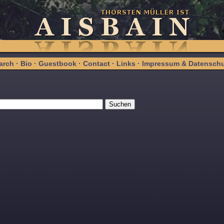
arch
·
Bio
·
Guestbook
·
Contact
·
Links
·
Impressum & Datenschu