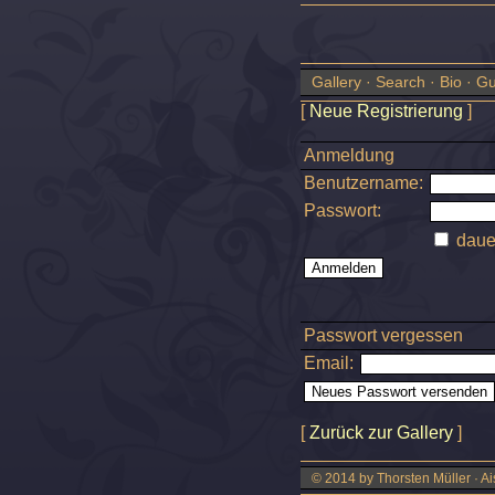
Gallery
·
Search
·
Bio
·
Gu
[
Neue Registrierung
]
Anmeldung
Benutzername:
Passwort:
daue
Passwort vergessen
Email:
[
Zurück zur Gallery
]
© 2014 by Thorsten Müller · Ai