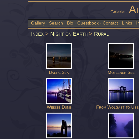
Ai
Galerie ·
Gallery
·
Search
·
Bio
·
Guestbook
·
Contact
·
Links
·
I
Index
>
Night on Earth
>
Rural
Baltic Sea
Motzener See
Weisse Düne
From Wolgast to Us