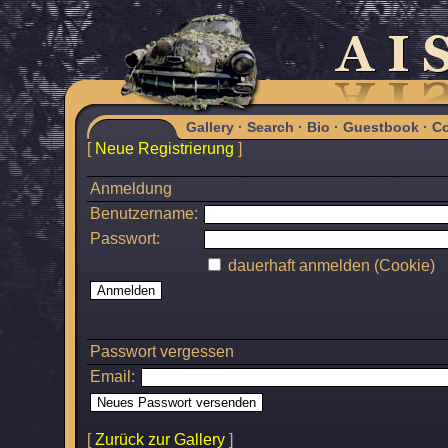
Gallery
·
Search
·
Bio
·
Guestbook
·
Co
[
Neue Registrierung
]
Anmeldung
Benutzername:
Passwort:
dauerhaft anmelden (Cookie)
Passwort vergessen
Email:
[
Zurück zur Gallery
]