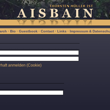
arch
·
Bio
·
Guestbook
·
Contact
·
Links
·
Impressum & Datenschu
haft anmelden (Cookie)