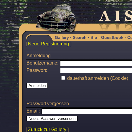
Gallery
·
Search
·
Bio
·
Guestbook
·
Co
[
Neue Registrierung
]
Anmeldung
Benutzername:
Passwort:
dauerhaft anmelden (Cookie)
Passwort vergessen
Email:
[
Zurück zur Gallery
]