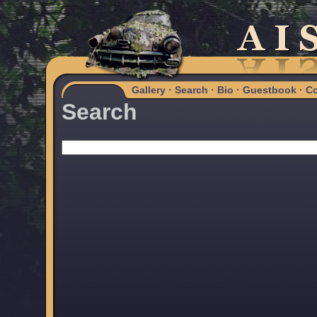
Gallery
·
Search
·
Bio
·
Guestbook
·
Co
Search